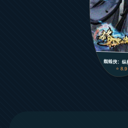
蜘蛛侠：纵
⭐ 8.9