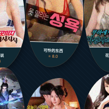
可怜的东西
说
花
⭐ 8.0
8