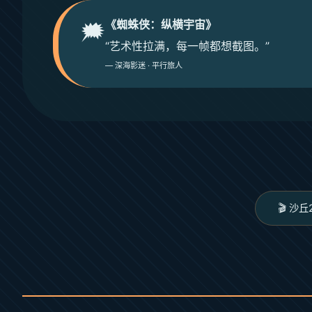
《蜘蛛侠：纵横宇宙》
🗯️
“艺术性拉满，每一帧都想截图。”
— 深海影迷 · 平行旅人
🎬 沙丘