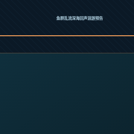
鱼群乱流
深海回声
洄游预告