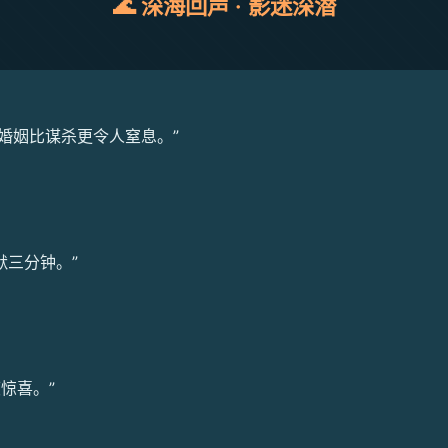
🌊 深海回声 · 影迷深潜
婚姻比谋杀更令人窒息。”
默三分钟。”
惊喜。”