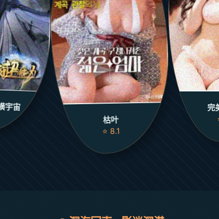
横宇宙
完
枯叶
⭐ 8.1