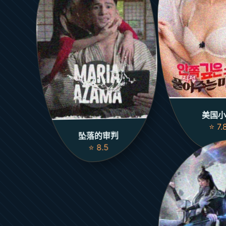
美国小
⭐ 7.
坠落的审判
⭐ 8.5