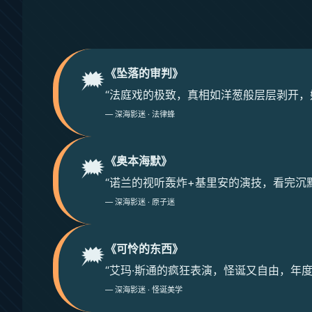
《坠落的审判》
🗯️
“法庭戏的极致，真相如洋葱般层层剥开，
— 深海影迷 · 法律蜂
《奥本海默》
🗯️
“诺兰的视听轰炸+基里安的演技，看完沉
— 深海影迷 · 原子迷
《可怜的东西》
🗯️
“艾玛·斯通的疯狂表演，怪诞又自由，年度
— 深海影迷 · 怪诞美学